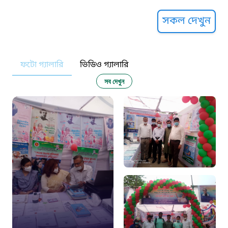
সুপ্রীম কোর্ট হেল্পলাইন
সকল দেখুন
১০৯
ফটো গ্যালারি
ভিডিও গ্যালারি
নারী ও শিশু নির্যাতন প্রতিরোধ
সব দেখুন
১০৬
দুদক
১০২
দুর্যোগের আগাম বার্তা
১৬১২২